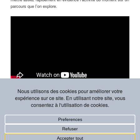
parcours que l’on explore.
Georges
Ce contenu a été publié dans
Non classé
par
Georges
. Mettez-le en
favori avec son
permalien
.
Politique de confidentialité
Fièrement propulsé par WordPress