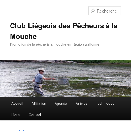
Aller
au
Rech
contenu
principal
Club Liégeois des Pêcheurs à la
Mouche
Promotion de la pêche à la mouche en Région wallonne
Menu
Accueil
Affiliation
Agenda
Articles
Techniques
principal
Liens
Contact