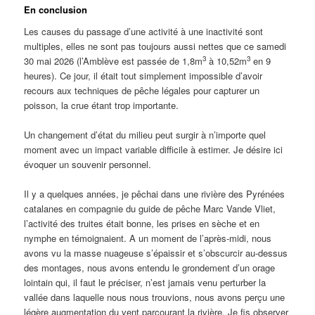
En conclusion
Les causes du passage d’une activité à une inactivité sont
multiples, elles ne sont pas toujours aussi nettes que ce samedi
3
3
30 mai 2026 (l’Amblève est passée de 1,8m
à 10,52m
en 9
heures). Ce jour, il était tout simplement impossible d’avoir
recours aux techniques de pêche légales pour capturer un
poisson, la crue étant trop importante.
Un changement d’état du milieu peut surgir à n’importe quel
moment avec un impact variable difficile à estimer. Je désire ici
évoquer un souvenir personnel.
Il y a quelques années, je pêchai dans une rivière des Pyrénées
catalanes en compagnie du guide de pêche Marc Vande Vliet,
l’activité des truites était bonne, les prises en sèche et en
nymphe en témoignaient. A un moment de l’après-midi, nous
avons vu la masse nuageuse s’épaissir et s’obscurcir au-dessus
des montages, nous avons entendu le grondement d’un orage
lointain qui, il faut le préciser, n’est jamais venu perturber la
vallée dans laquelle nous nous trouvions, nous avons perçu une
légère augmentation du vent parcourant la rivière. Je fis observer