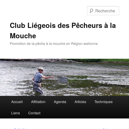
Aller
au
Rech
contenu
principal
Club Liégeois des Pêcheurs à la
Mouche
Promotion de la pêche à la mouche en Région wallonne
Menu
Accueil
Affiliation
Agenda
Articles
Techniques
principal
Liens
Contact