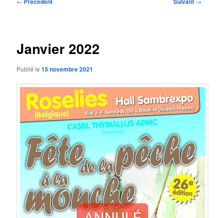
Navigation
←
Précédent
Suivant
→
des
articles
Janvier 2022
Publié le
15 novembre 2021