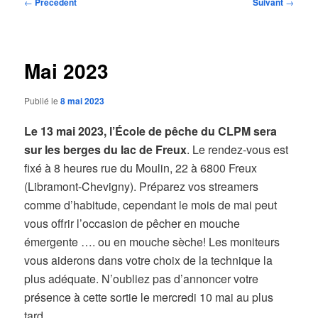
Navigation
←
Précédent
Suivant
→
des
articles
Mai 2023
Publié le
8 mai 2023
Le 13 mai 2023, l’École de pêche du CLPM sera
sur les berges du lac de Freux
. Le rendez-vous est
fixé à 8 heures rue du Moulin, 22 à 6800 Freux
(Libramont-Chevigny). Préparez vos streamers
comme d’habitude, cependant le mois de mai peut
vous offrir l’occasion de pêcher en mouche
émergente …. ou en mouche sèche! Les moniteurs
vous aiderons dans votre choix de la technique la
plus adéquate. N’oubliez pas d’annoncer votre
présence à cette sortie le mercredi 10 mai au plus
tard.