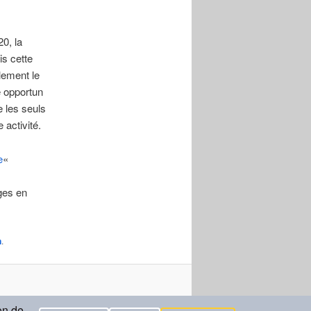
0, la
is cette
lement le
le opportun
e les seuls
 activité.
e
«
ges en
n
.