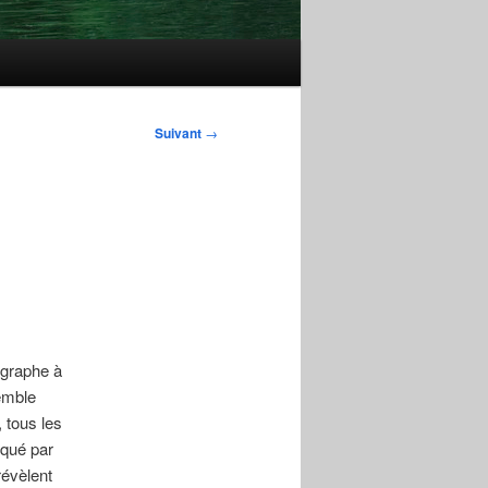
Suivant
→
ographe à
semble
 tous les
rqué par
révèlent