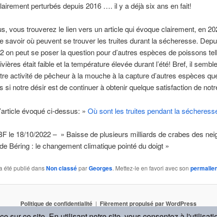
lairement perturbés depuis 2016 …. il y a déjà six ans en fait!
s, vous trouverez le lien vers un article qui évoque clairement, en 202
e savoir où peuvent se trouver les truites durant la sécheresse. Depu
 on peut se poser la question pour d’autres espèces de poissons tel
ivières était faible et la température élevée durant l’été! Bref, il semb
otre activité de pêcheur à la mouche à la capture d’autres espèces qu
 si notre désir est de continuer à obtenir quelque satisfaction de notre
l’article évoqué ci-dessus: »
Où sont les truites pendant la sécheress
F le 18/10/2022 – » Baisse de plusieurs milliards de crabes des nei
de Béring : le changement climatique pointé du doigt »
a été publié dans
Non classé
par
Georges
. Mettez-le en favori avec son
permalie
Politique de confidentialité
Fièrement propulsé par WordPress