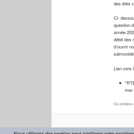
des étés c
Ci- dessou
question d
année 2022
débit des r
d’ouvrir n
salmonidés
Lien vers 
*RTB
mer 
Ce contenu 