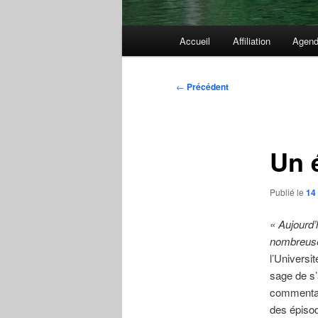
Menu
Accueil
Affiliation
Agen
principal
Navigation
←
Précédent
des
articles
Un 
Publié le
14
« Aujourd’
nombreuse
l’Universi
sage de s’
commentair
des épisod