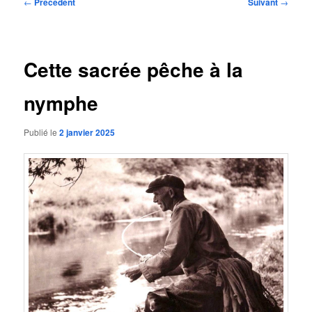
Navigation
←
Précédent
Suivant
→
des
articles
Cette sacrée pêche à la
nymphe
Publié le
2 janvier 2025