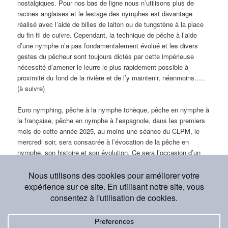
nostalgiques. Pour nos bas de ligne nous n’utilisons plus de
racines anglaises et le lestage des nymphes est davantage
réalisé avec l’aide de billes de laiton ou de tungstène à la place
du fin fil de cuivre. Cependant, la technique de pêche à l’aide
d’une nymphe n’a pas fondamentalement évolué et les divers
gestes du pêcheur sont toujours dictés par cette impérieuse
nécessité d’amener le leurre le plus rapidement possible à
proximité du fond de la rivière et de l’y maintenir, néanmoins…..
(à suivre)
Euro nymphing, pêche à la nymphe tchèque, pêche en nymphe à
la française, pêche en nymphe à l’espagnole, dans les premiers
mois de cette année 2025, au moins une séance du CLPM, le
mercredi soir, sera consacrée à l’évocation de la pêche en
nymphe, son histoire et son évolution. Ce sera l’occasion d’un
échange sur l’expérience que vous avez acquise dans la pratique
de cette technique.
Ce contenu a été publié dans
Non classé
par
Georges
. Mettez-le en
favori avec son
permalien
.