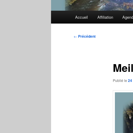
Menu
Accueil
Affiliation
Agen
principal
Navigation
←
Précédent
des
articles
Mei
Publié le
24